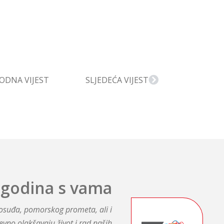
ODNA VIJEST
SLJEDEĆA VIJEST
 godina s vama
avosuđa, pomorskog prometa, ali i
evno olakšavaju život i rad naših