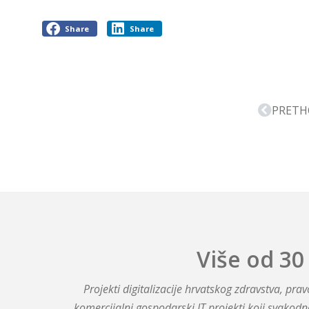
Share
Share
PRETH
Više od 30
Projekti digitalizacije hrvatskog zdravstva, pr
komercijalni gospodarski IT projekti koji svakodn