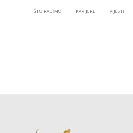
ŠTO RADIMO
KARIJERE
VIJESTI
PODARSTVO i GIS
FINANCIJE
OSIGURANJE
EU PR
O IN2
Članice grupe
Uprava
Povijest
rješenja
INvest2
INsurance2
P4
talizacija poslovanja
AI4He
oprodaja
SeaT
ski potencijali
rješenja
iLIS
i poljoprivreda
oj rješenja na
jev