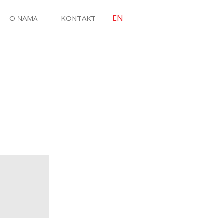
EN
O NAMA
KONTAKT
OJEKTI
USLUGE I RJEŠENJA
Implementacija vlastitih rješenja
Razvoj softvera
alth.Cro
Implementacija standardnih poslovnih rješenja
ecHub
Integracija aplikacija
Tehnička i sistemska podrška
Rješenja za digitalizaciju poslovanja
IOT rješenja – Eko karta