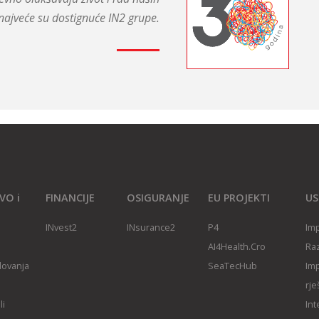
najveće su dostignuće IN2 grupe.
VO i
FINANCIJE
OSIGURANJE
EU PROJEKTI
US
INvest2
INsurance2
P4
Imp
AI4Health.Cro
Raz
slovanja
SeaTecHub
Imp
rje
li
Int