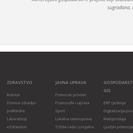
sugrađana, 
ZDRAVSTVO
JAVNA UPRAVA
GOSPODARST
GIS
Bolnice
Pomorski promet
Domovi zdravlja i
Pravosuđe i uprava
ERP rješenja
poliklinike
Sport
Digitalizacija po
Laboratoriji
Lokalna samouprava
Maloprodaja
eZdravstvo
Tržište rada i socijalna
Ljudski potencija