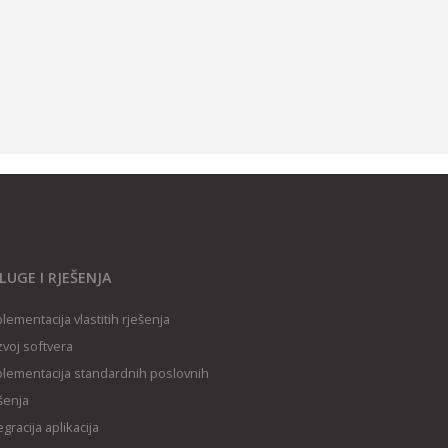
LUGE I RJEŠENJA
lementacija vlastitih rješenja
voj softvera
lementacija standardnih poslovnih
šenja
egracija aplikacija