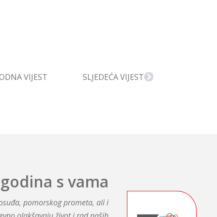
ODNA VIJEST
SLJEDEĆA VIJEST
 godina s vama
avosuđa, pomorskog prometa, ali i
evno olakšavaju život i rad naših