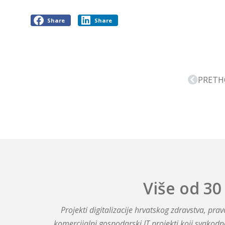
Share
Share
PRETH
Više od 30
Projekti digitalizacije hrvatskog zdravstva, pr
komercijalni gospodarski IT projekti koji svakodn