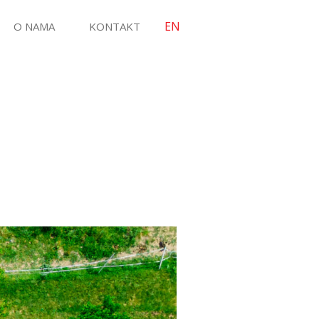
EN
O NAMA
KONTAKT
OJEKTI
USLUGE I RJEŠENJA
Implementacija vlastitih rješenja
Razvoj softvera
alth.Cro
Implementacija standardnih poslovnih rješenja
ecHub
Integracija aplikacija
Tehnička i sistemska podrška
Rješenja za digitalizaciju poslovanja
IOT rješenja – Eko karta