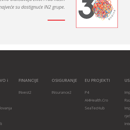
najveće su dostignuće IN2 grupe.
VO i
FINANCIJE
OSIGURANJE
EU PROJEKTI
US
INvest2
INsurance2
P4
Imp
AI4Health.Cro
Raz
slovanja
SeaTecHub
Imp
rje
li
Int