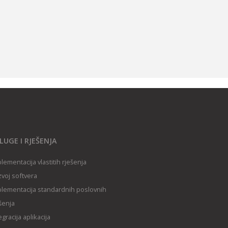
LUGE I RJEŠENJA
lementacija vlastitih rješenja
voj softvera
lementacija standardnih poslovnih
šenja
egracija aplikacija