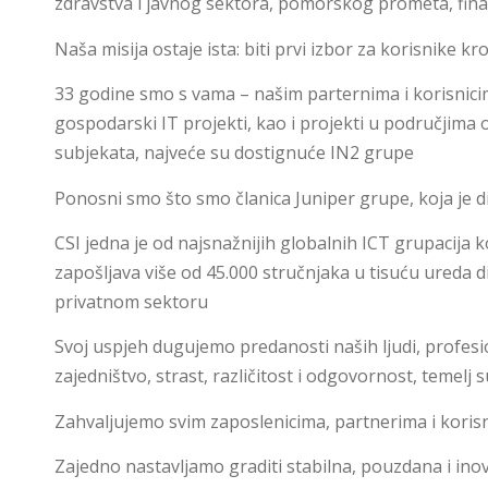
zdravstva i javnog sektora, pomorskog prometa, finan
Naša misija ostaje ista: biti prvi izbor za korisnike k
33 godine smo s vama – našim parternima i korisnici
gospodarski IT projekti, kao i projekti u područjima 
subjekata, najveće su dostignuće IN2 grupe
Ponosni smo što smo članica Juniper grupe, koja je di
CSI jedna je od najsnažnijih globalnih ICT grupacija ko
zapošljava više od 45.000 stručnjaka u tisuću ureda dil
privatnom sektoru
Svoj uspjeh dugujemo predanosti naših ljudi, profesio
zajedništvo, strast, različitost i odgovornost, temel
Zahvaljujemo svim zaposlenicima, partnerima i korisni
Zajedno nastavljamo graditi stabilna, pouzdana i ino