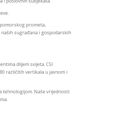
a i poslovnih subjekata.
jeve.
a, pomorskog prometa,
rad naših sugrađana i gospodarskih
entima diljem svijeta. CSI
0 različitih vertikala u javnom i
a tehnologijom. Naše vrijednosti:
ima.