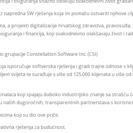
cija i osiguranja snažno oblikuju svakodnevni život građan
roz napredna SW rješenja koja im pomažu ostvariti njihove cil
ma, a projekti digitalizacije hrvatskog zdravstva, pravosuđ
osiguranja i financija, koji svakodnevno olakšavaju život i 
o grupacije Constellation Software Inc. (CSI)
ja isporučuje softverska rješenja i gradi trajne odnose s klij
jem svijeta te surađuje s više od 125.000 klijenata u više od 8
nalaca koji spajaju duboko industrijsko znanje sa strašću z
j su naših dugoročnih, transparentnih partnerstava s korisnic
cima koji su dio ove priče.
vativna rješenja za budućnost.