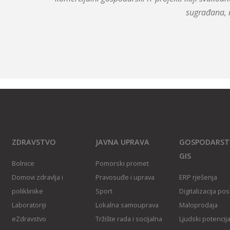
sugrađana, 
ZDRAVSTVO
JAVNA UPRAVA
GOSPODARST
GIS
Bolnice
Pomorski promet
Domovi zdravlja i
Pravosuđe i uprava
ERP rješenja
poliklinike
Sport
Digitalizacija po
Laboratoriji
Lokalna samouprava
Maloprodaja
eZdravstvo
Tržište rada i socijalna
Ljudski potencija