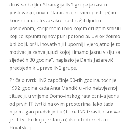
društvo boljim. Strategija IN2 grupe je rast u
poslovanju, novim članicama, novim i postojećim
korisnicima, ali svakako i rast naših ljudi u
poslovnom, karijernom i bilo kojem drugom smislu
koji će ispuniti njihov puni potencijal. Uvijek želimo
biti bolji, brži, inovativniji i uporniji. Vjerojatno je to
motivacija zahvaljujući kojoj i imamo jasnu viziju za
sljedećih 30 godina“, naglasio je Denis Jašarević,
predsjednik Uprave IN2 grupe.
Priča o tvrtki IN2 započinje 90-tih godina, točnije
1992. godine kada Ante Mandić u vrlo neizvjesnoj
situaciji, u vrijeme Domovinskog rata osniva jednu
od prvih IT tvrtki na ovim prostorima. Iako tada
nije mogao predvidjeti u što će IN2 izrasti, osnovao
je IT tvrtku koja je starija čak i od interneta u
Hrvatskoj.