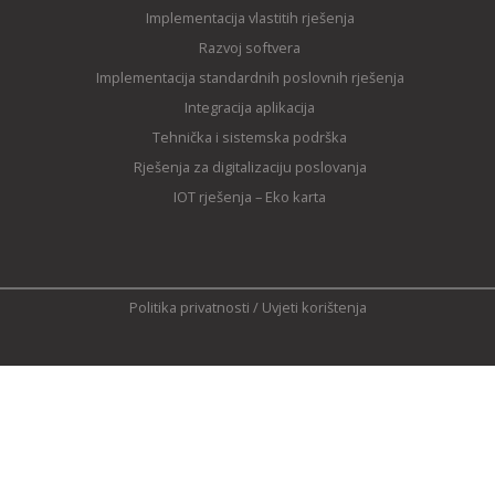
Implementacija vlastitih rješenja
Razvoj softvera
Implementacija standardnih poslovnih rješenja
Integracija aplikacija
Tehnička i sistemska podrška
Rješenja za digitalizaciju poslovanja
IOT rješenja – Eko karta
Politika privatnosti
/
Uvjeti korištenja
© 1992 — 2023 IN2