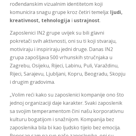
rođendanskim vizualnim identitetom koji
komunicira snagu grupe kroz četiri temelja:
ljudi,
kreativnost, tehnologija
i
ustrajnost
.
Zaposlenici IN2 grupe uvijek su bili glavni
pokretači svih aktivnosti, oni su ti koji stvaraju,
motiviraju i inspiriraju jedni druge. Danas IN2
grupa zapošljava 500 vrhunskih stručnjaka u
Zagrebu, Osijeku, Rijeci, Labinu, Puli, Varaždinu,
Rijeci, Sarajevu, Ljubljani, Kopru, Beogradu, Skopju
i drugim gradovima.
„Volim reći kako su zaposlenici kompanije ono što
jednoj organizaciji daje karakter. Svaki zaposlenik
sa svojim temperamentom čini našu korporativnu
kulturu bogatijom i snažnijom. Kompanija bez
zaposlenika bila bi kao ljudsko tijelo bez emocija.
Ponosan sam na sve naše zaposlenike, oni su