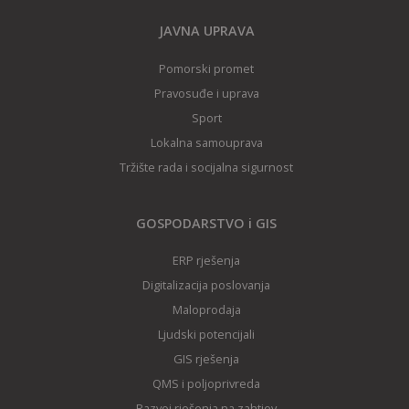
JAVNA UPRAVA
Pomorski promet
Pravosuđe i uprava
Sport
Lokalna samouprava
Tržište rada i socijalna sigurnost
GOSPODARSTVO i GIS
ERP rješenja
Digitalizacija poslovanja
Maloprodaja
Ljudski potencijali
GIS rješenj
a
QMS i poljoprivreda
Razvoj rješenja na zahtjev