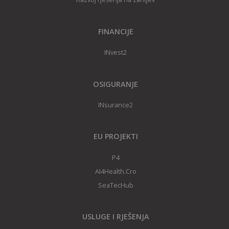
FINANCIJE
INvest2
OSIGURANJE
INsurance2
EU PROJEKTI
P4
AI4Health.Cro
SeaTecHub
USLUGE I RJEŠENJA