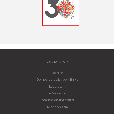
ZDRAVSTVO
Bolnice
Domovi zdravlja i poliklinike
Laboratoriji
eZdravstvo
Internacionalna tržišta
Nutricionizam